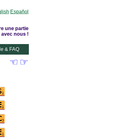
lish
Español
re une partie
 avec nous !
de & FAQ
☜
☞