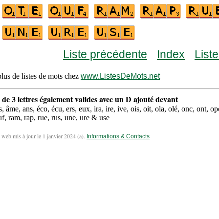
Liste précédente
Index
List
lus de listes de mots chez
www.ListesDeMots.net
 de 3 lettres également valides avec un D ajouté devant
s, âme, ans, éco, écu, ers, eux, ira, ire, ive, ois, oit, ola, olé, onc, ont, op
uf, ram, rap, rue, rus, une, ure & use
 web mis à jour le 1 janvier 2024 (
a
).
Informations & Contacts