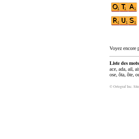
Voyez encore p
Liste des mots
ace, ada, ail, ai
ose, ôta, ôte, o
© Ortograf Inc. Site