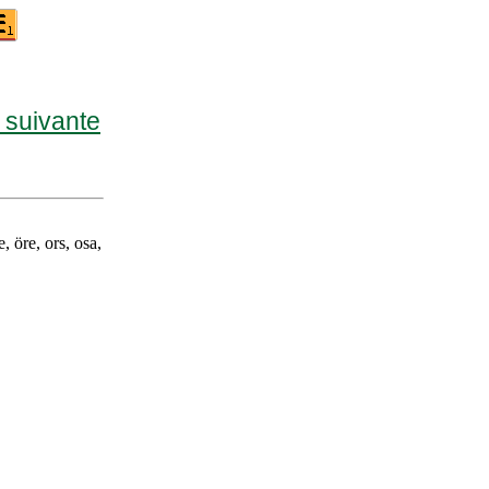
e suivante
e, öre, ors, osa,