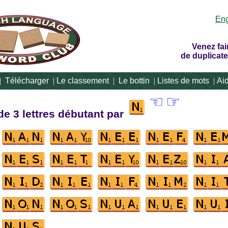
Eng
Venez fai
de duplicate
|
Télécharger
|
Le classement
|
Le bottin
|
Listes de mots
|
Ai
☜
☞
de 3 lettres débutant par