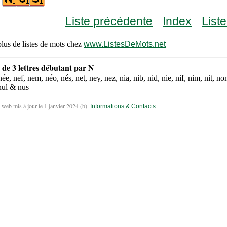
Liste précédente
Index
List
lus de listes de mots chez
www.ListesDeMots.net
 de 3 lettres débutant par N
ée, nef, nem, néo, nés, net, ney, nez, nia, nib, nid, nie, nif, nim, nit, n
nul & nus
 web mis à jour le 1 janvier 2024 (
b
).
Informations & Contacts