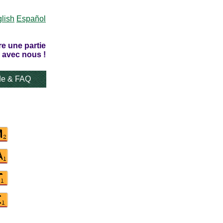
lish
Español
re une partie
 avec nous !
de & FAQ