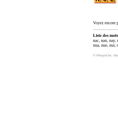
Voyez encore p
Liste des mots
nac, nan, nay, n
nua, nue, nui, 
© Ortograf Inc. Site