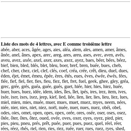
Liste des mots de 4 lettres, avec E comme troisième lettre
abée, aber, aces, âgée, ages, aies, aléa, alem, ales, amen, amer, âmes,
ânée, anel, ânes, apex, arec, areg, ares, areu, ases, avec, aven, avés,
aveu, avez, axée, axel, axer, axes, axez, ayez, baes, béer, bées, béez,
bief, bien, bled, blés, blet, bleu, boer, bref, bren, buée, bues, cheb,
chef, cher, chez, ciel, clef, clés, coef, créa, crée, crêt, dieu, duel, dues,
éden, éjet, émet, émeu, épée, ères, étés, eues, èves, éwée, éwés, fées,
fiée, fief, fiel, fier, fies, fieu, fiez, flet, fret, fuel, geek, ghee, gley, gréa,
grec, grée, grés, guéa, guée, gués, guet, hiée, hier, hies, hiez, huée,
huer, hues, huez, idée, idem, ides, îles, îlet, ipés, ires, irez, item, ives,
ixée, ixer, ixes, ixez, jeep, kief, lied, liée, lien, lier, lies, lieu, liez, lues,
miel, mien, mies, muée, muer, mues, muet, muez, myes, neem, nées,
niée, nier, nies, niet, niez, noël, nuée, nuer, nues, nuez, obéi, obel,
odes, oies, omet, open, opes, opex, orée, ores, osée, oser, oses, osez,
ôtée, ôter, ôtes, ôtez, oued, ovée, oves, oxer, oyes, oyez, pied, pier,
pies, pieu, pneu, prés, prêt, puée, puer, pues, puez, quel, réel, réer,
rées, réez, rhés, riel, rien, ries, riez, ruée, ruer, rues, ruez, ryes, shed,