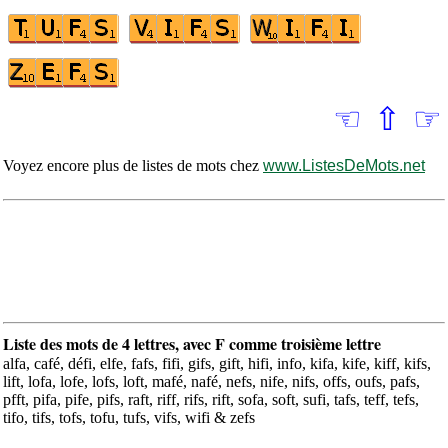
☜
⇧
☞
Voyez encore plus de listes de mots chez
www.ListesDeMots.net
Liste des mots de 4 lettres, avec F comme troisième lettre
alfa, café, défi, elfe, fafs, fifi, gifs, gift, hifi, info, kifa, kife, kiff, kifs,
lift, lofa, lofe, lofs, loft, mafé, nafé, nefs, nife, nifs, offs, oufs, pafs,
pfft, pifa, pife, pifs, raft, riff, rifs, rift, sofa, soft, sufi, tafs, teff, tefs,
tifo, tifs, tofs, tofu, tufs, vifs, wifi & zefs