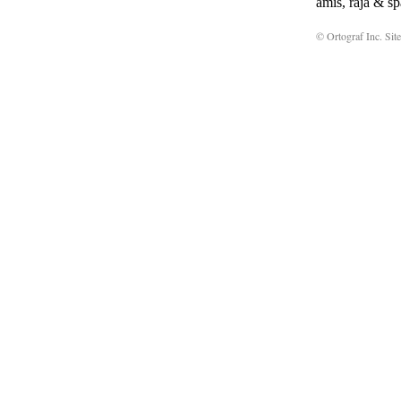
amis, raja & sp
© Ortograf Inc. Site