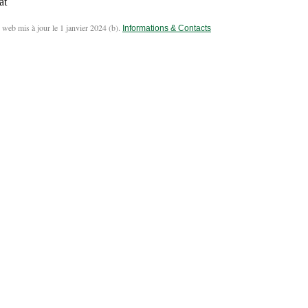
at
 web mis à jour le 1 janvier 2024 (
b
).
Informations & Contacts