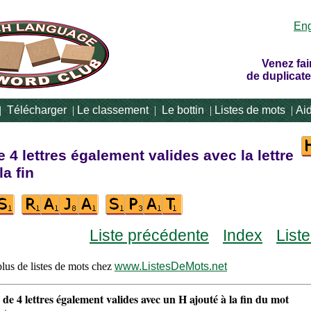
Eng
Venez fai
de duplicate
|
Télécharger
|
Le classement
|
Le bottin
|
Listes de mots
|
Ai
 4 lettres également valides avec la lettre
la fin
Liste précédente
Index
List
lus de listes de mots chez
www.ListesDeMots.net
 de 4 lettres également valides avec un H ajouté à la fin du mot