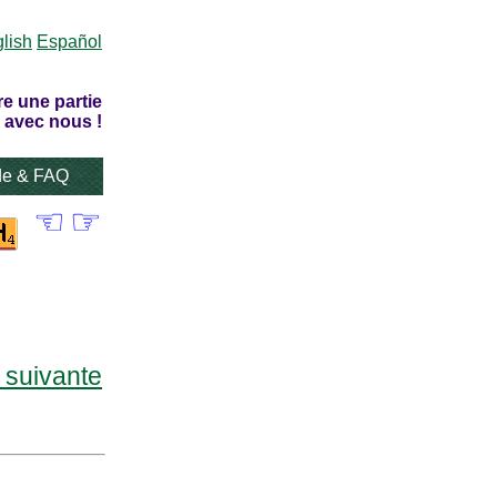
lish
Español
re une partie
 avec nous !
de & FAQ
☜
☞
e suivante