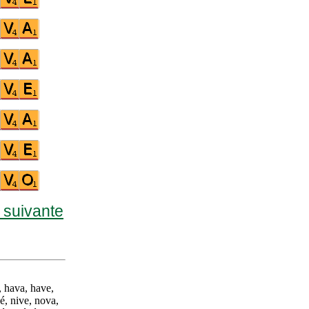
e suivante
, hava, have,
vé, nive, nova,