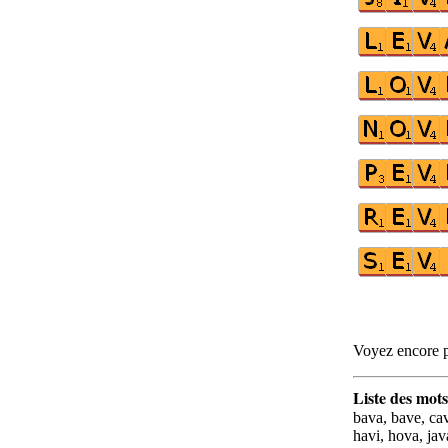
Voyez encore p
Liste des mots
bava, bave, cav
havi, hova, java