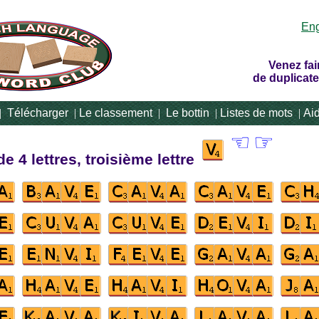
Eng
Venez fai
de duplicate
|
Télécharger
|
Le classement
|
Le bottin
|
Listes de mots
|
Ai
☜
☞
e 4 lettres, troisième lettre