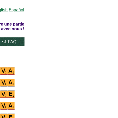
lish
Español
re une partie
 avec nous !
de & FAQ