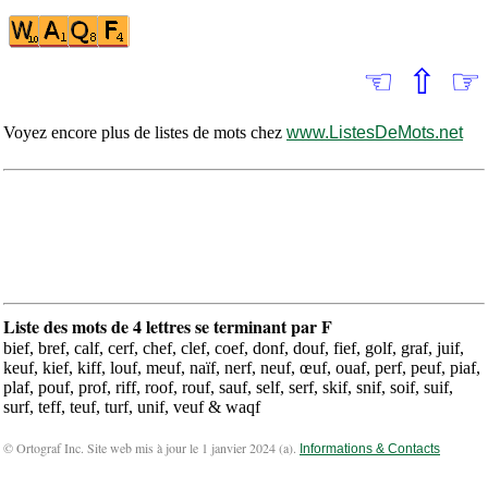
☜
⇧
☞
Voyez encore plus de listes de mots chez
www.ListesDeMots.net
Liste des mots de 4 lettres se terminant par F
bief, bref, calf, cerf, chef, clef, coef, donf, douf, fief, golf, graf, juif,
keuf, kief, kiff, louf, meuf, naïf, nerf, neuf, œuf, ouaf, perf, peuf, piaf,
plaf, pouf, prof, riff, roof, rouf, sauf, self, serf, skif, snif, soif, suif,
surf, teff, teuf, turf, unif, veuf & waqf
© Ortograf Inc. Site web mis à jour le 1 janvier 2024 (
a
).
Informations & Contacts