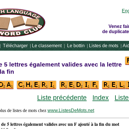
Eng
Venez fai
de duplicate
|
Télécharger
|
Le classement
|
Le bottin
|
Listes de mots
|
Ai
 5 lettres également valides avec la lettre
la fin
Liste précédente
Index
List
lus de listes de mots chez
www.ListesDeMots.net
 de 5 lettres également valides avec un F ajouté à la fin du mot