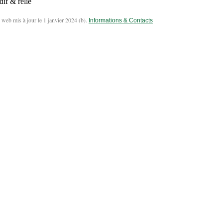
dif & relie
 web mis à jour le 1 janvier 2024 (
b
).
Informations & Contacts