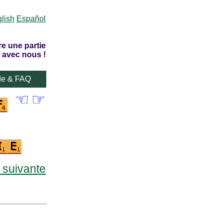
lish
Español
re une partie
 avec nous !
de & FAQ
☜
☞
e suivante