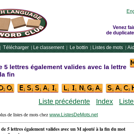
Eng
Venez fai
de duplicate
|
Télécharger
|
Le classement
|
Le bottin
|
Listes de mots
|
Ai
 5 lettres également valides avec la lettre
la fin
Liste précédente
Index
List
lus de listes de mots chez
www.ListesDeMots.net
 de 5 lettres également valides avec un M ajouté à la fin du mot