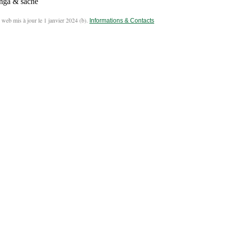
inga & sache
 web mis à jour le 1 janvier 2024 (
b
).
Informations & Contacts