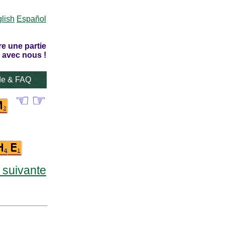
lish
Español
re une partie
 avec nous !
de & FAQ
☜
☞
e suivante