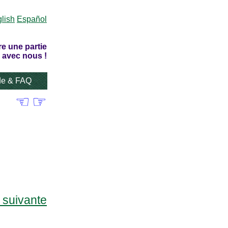
lish
Español
re une partie
 avec nous !
de & FAQ
☜
☞
e suivante