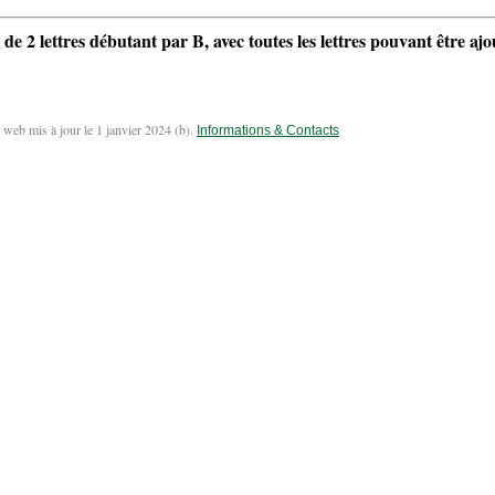
 de 2 lettres débutant par B, avec toutes les lettres pouvant être aj
 web mis à jour le 1 janvier 2024 (
b
).
Informations & Contacts