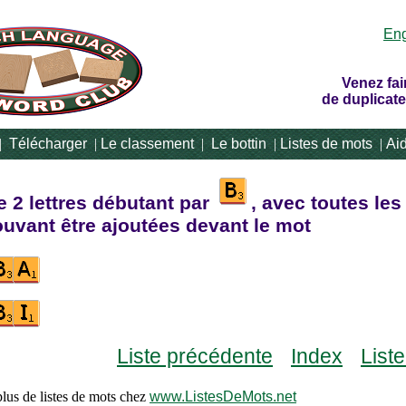
Eng
Venez fai
de duplicate
|
Télécharger
|
Le classement
|
Le bottin
|
Listes de mots
|
Ai
e 2 lettres débutant par
, avec toutes les
ouvant être ajoutées devant le mot
Liste précédente
Index
List
lus de listes de mots chez
www.ListesDeMots.net