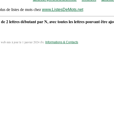
lus de listes de mots chez
www.ListesDeMots.net
 de 2 lettres débutant par N, avec toutes les lettres pouvant être aj
 web mis à jour le 1 janvier 2024 (
b
).
Informations & Contacts