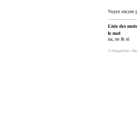
Voyez encore p
Liste des mots
le mot
na, ne & ni
© Ortograf Inc. Site