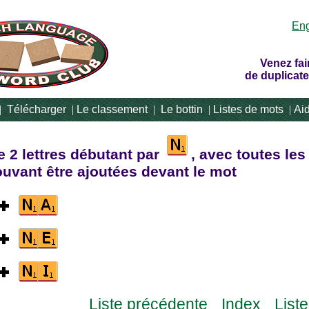
Eng
Venez fai
de duplicate
|
Télécharger
|
Le classement
|
Le bottin
|
Listes de mots
|
Ai
e 2 lettres débutant par
, avec toutes les
ouvant être ajoutées devant le mot
Liste précédente
Index
List