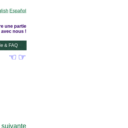
lish
Español
re une partie
 avec nous !
de & FAQ
☜
☞
e suivante